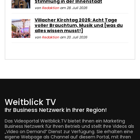
Stimmung in der Innenstadt
von
Redaktion
am 28. Juli 2026
Villacher Kirchtag 2026: Acht Tage
voller Brauchtum, Musik und [was du
alles wissen musst!]
von
Redaktion
am 20. Juli 2026
Weitblick TV
Ihr Business Netzwerk in Ihrer Region!
Das Videoportal Weitblick.TV bietet Ihnen ein Marketing
Business Netzwerk für Ihren Betrieb und stellt Ihre Videos als
„Video on Demand“ Dienst zur Verfügung. Sie erhalten eine
eigene Webpage als Channel auf diesem Portal, mit Ihren