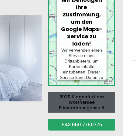
Ihre
Zustimmung,
um den
Google Maps-
Service zu
laden!
Wir verwenden einen
Service eines
Drittanbieters, um
Karteninhalte
einzubetten. Dieser
Service kann Daten zu
Ihren Aktivitäten
sammeln. Bitte lesen
Sie die Details durch
9020 Klagenfurt am
und stimmen Sie der
Wörthersee
Nutzung des Service
Priesterhausgasse 6
zu, um diese Karte
anzuzeigen.
+43 650 7750775
MEHR
INFORMATIONEN