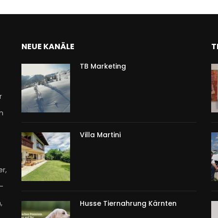
NEUE KANÄLE
T
TB Marketing
r
n
Villa Martini
r,
T-
,
Husse Tiernahrung Kärnten