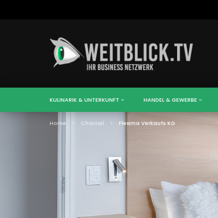
KULINARIK & UNTERKUNFT
HANDEL & GEWERBE
Home
Channel
Flexima Verkaufs KG