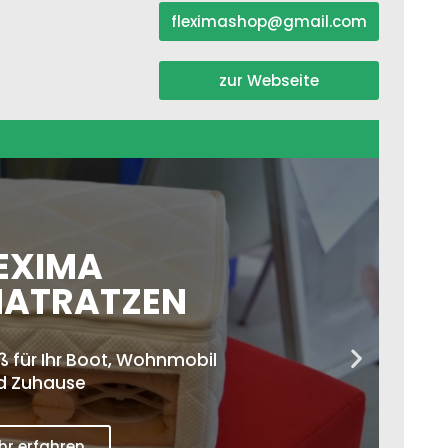
AKZEPTIEREN
fleximashop@gmail.com
Powered by
zur Webseite
Usercentrics Consent
Management Platform