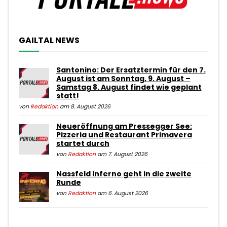
GAILTAL NEWS
Santonino: Der Ersatztermin für den 7.
August ist am Sonntag, 9. August –
Samstag 8. August findet wie geplant
statt!
von
Redaktion
am 8. August 2026
Neueröffnung am Pressegger See:
Pizzeria und Restaurant Primavera
startet durch
von
Redaktion
am 7. August 2026
Nassfeld Inferno geht in die zweite
Runde
von
Redaktion
am 6. August 2026