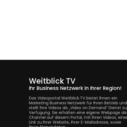
Weitblick TV
Ihr Business Netzwerk in Ihrer Region!
Das Videoportal Weitblick.TV bietet Ihnen ein
Marketing Business Netzwerk für Ihren Betrieb und
stellt Ihre Videos als „Video on Demand“ Dienst zu
Verfügung. Sie erhalten eine eigene Webpage als
Channel auf diesem Portal, mit Ihren Videos, eine
Link zu Ihrer Website, Ihrer E-Mailadresse, sowie