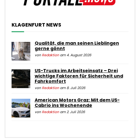
KLAGENFURT NEWS
Qualität, die man seinen Lieblingen
gerne gönnt
von
Redaktion
am 4. August 2026
US-Trucks im Arbeitseinsatz – Drei
wichtige Faktoren für Sicherheit und
Fahrkomfort
von
Redaktion
am 8. Juli 2026
American Motors Graz: Mit dem US-
Cabrio ins Wochenende
von
Redaktion
am 2. Juli 2026