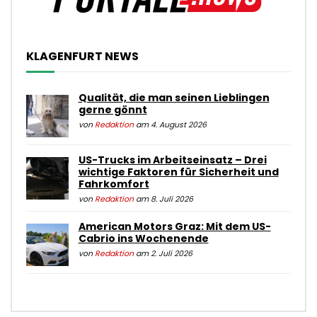
KLAGENFURT NEWS
Qualität, die man seinen Lieblingen
gerne gönnt
von
Redaktion
am 4. August 2026
US-Trucks im Arbeitseinsatz – Drei
wichtige Faktoren für Sicherheit und
Fahrkomfort
von
Redaktion
am 8. Juli 2026
American Motors Graz: Mit dem US-
Cabrio ins Wochenende
von
Redaktion
am 2. Juli 2026