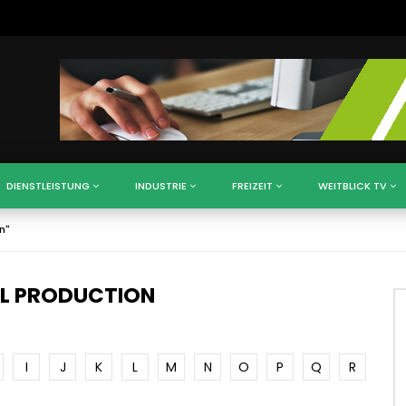
DIENSTLEISTUNG
INDUSTRIE
FREIZEIT
WEITBLICK TV
n"
AL PRODUCTION
I
J
K
L
M
N
O
P
Q
R