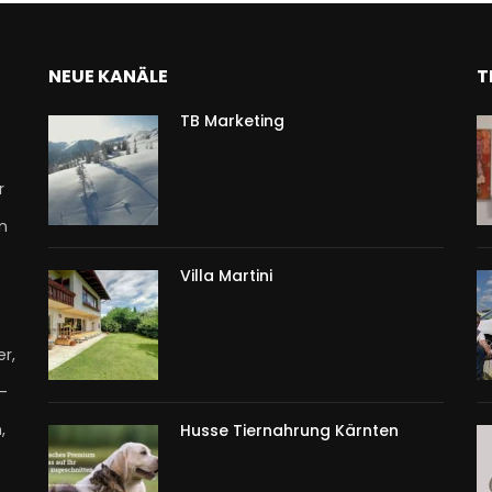
NEUE KANÄLE
T
TB Marketing
r
n
Villa Martini
r,
T-
,
Husse Tiernahrung Kärnten