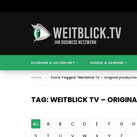
KULINARIK & UNTERKUNFT
HANDEL & GEWERBE
Home
Posts Tagged "Weitblick TV – Original productio
TAG: WEITBLICK TV – ORIGIN
ALL
A
B
C
D
E
F
G
H
S
T
U
V
W
X
Y
Z