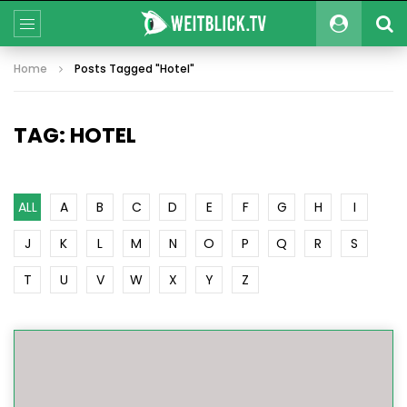
Home
Posts Tagged "Hotel"
TAG: HOTEL
ALL
A
B
C
D
E
F
G
H
I
J
K
L
M
N
O
P
Q
R
S
T
U
V
W
X
Y
Z