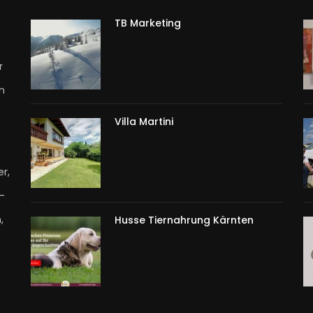
TB Marketing
r
n
Villa Martini
r,
T-
,
Husse Tiernahrung Kärnten