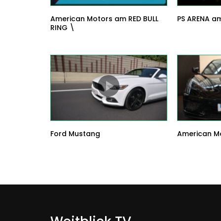
American Motors am RED BULL
PS ARENA am
RING \
Ford Mustang
American Mo