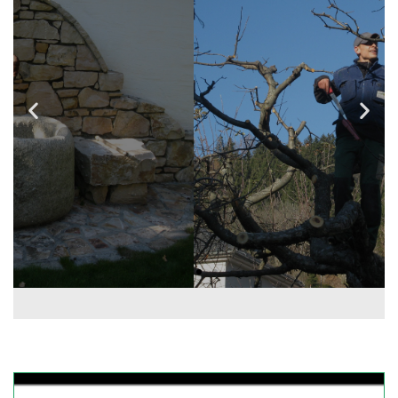
Gartenpflege
Der Garten bedarf, als künstlich
geschaffene Natur, das ganze Jahr
hindurch großer Aufmerksamkeit
und Pflege. Dies beginnt im Frühjahr
mit der vorbereitenden
Bodenpflege, der Düngung bis hin in
den späten Herbst, wenn die letzten
Pflanzenschutzmaßnahmen
getroffen werden.
mehr erfahren