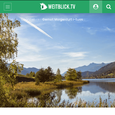
Home
Channel
Gernot Morgenfurt i-tuas