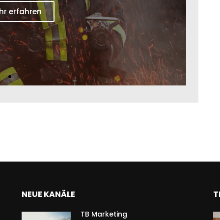
ehrtechnik
mpold
r erfahren
NEUE KANÄLE
T
TB Marketing