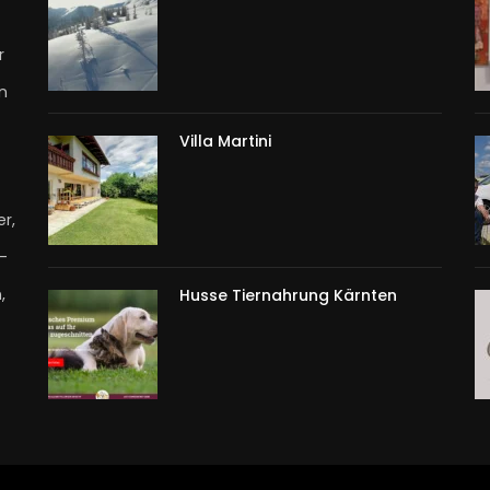
r
n
Villa Martini
r,
T-
,
Husse Tiernahrung Kärnten