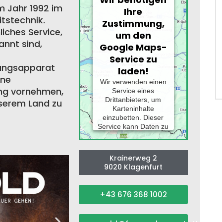
m Jahr 1992 im
Ihre
tstechnik.
Zustimmung,
iches Service,
um den
annt sind,
Google Maps-
Service zu
tungsapparat
laden!
ine
Wir verwenden einen
ung vornehmen,
Service eines
Drittanbieters, um
nserem Land zu
Karteninhalte
einzubetten. Dieser
Service kann Daten zu
Ihren Aktivitäten
sammeln. Bitte lesen
Sie die Details durch
Krainerweg 2
und stimmen Sie der
9020 Klagenfurt
Nutzung des Service
zu, um diese Karte
anzuzeigen.
+43 676 368 1002
MEHR
INFORMATIONEN