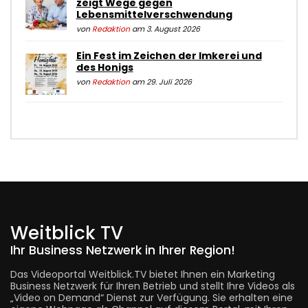
zeigt Wege gegen
Lebensmittelverschwendung
von
Redaktion
am 3. August 2026
Ein Fest im Zeichen der Imkerei und
des Honigs
von
Redaktion
am 29. Juli 2026
Weitblick TV
Ihr Business Netzwerk in Ihrer Region!
Das Videoportal Weitblick.TV bietet Ihnen ein Marketing
Business Netzwerk für Ihren Betrieb und stellt Ihre Videos als
„Video on Demand“ Dienst zur Verfügung. Sie erhalten eine