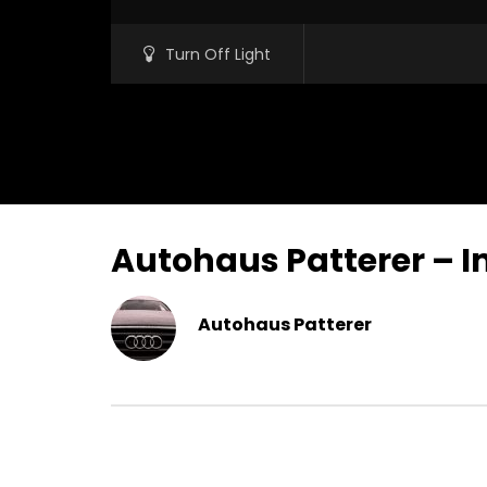
Turn Off Light
Autohaus Patterer – 
Autohaus Patterer