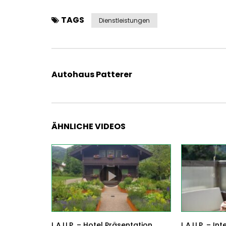
TAGS
Dienstleistungen
Autohaus Patterer
ÄHNLICHE VIDEOS
L.A.U.P. – Hotel Präsentation
L.A.U.P. – In