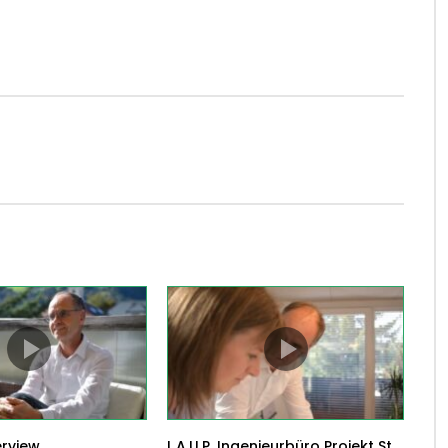
terview
L.A.U.P. Ingenieurbüro Projekt St.