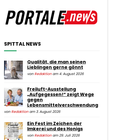
SPITTAL NEWS
Qualität, die man seinen
Lieblingen gerne gönnt
von
Redaktion
am 4. August 2026
Freiluft-Ausstellung
„Aufgegessen!“ zeigt Wege
gegen
Lebensmittelverschwendung
von
Redaktion
am 3. August 2026
Ein Fest im Zeichen der
Imkerei und des Honigs
von
Redaktion
am 29. Juli 2026