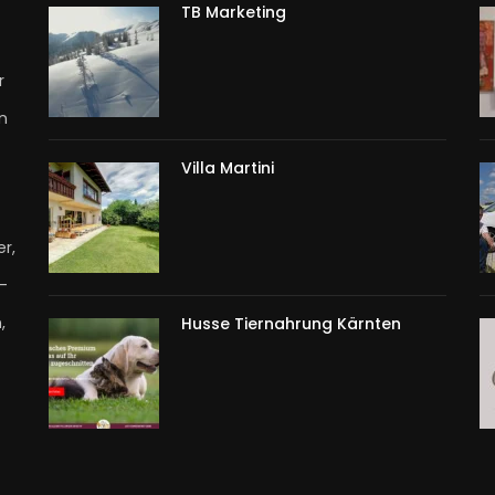
TB Marketing
r
n
Villa Martini
r,
T-
,
Husse Tiernahrung Kärnten